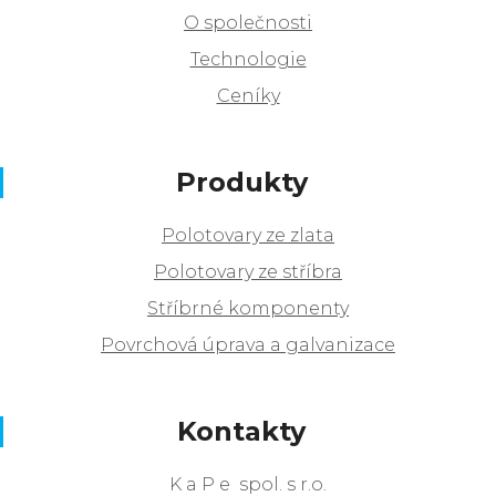
O společnosti
Technologie
Ceníky
Produkty
Polotovary ze zlata
Polotovary ze stříbra
Stříbrné komponenty
Povrchová úprava a galvanizace
Kontakty
K a P e spol. s r.o.