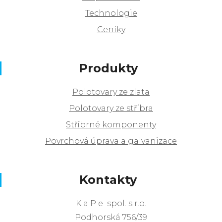
Technologie
Ceníky
Produkty
Polotovary ze zlata
Polotovary ze stříbra
Stříbrné komponenty
Povrchová úprava a galvanizace
Kontakty
K a P e spol. s r.o.
Podhorská 756/39