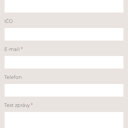
IČO
E-mail
*
Telefon
Text zprávy
*