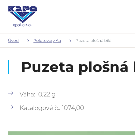
Úvod
Polotovary Au
Puzeta plošná bílé
Puzeta plošná 
Váha: 0,22 g
Katalogové č.: 1074,00