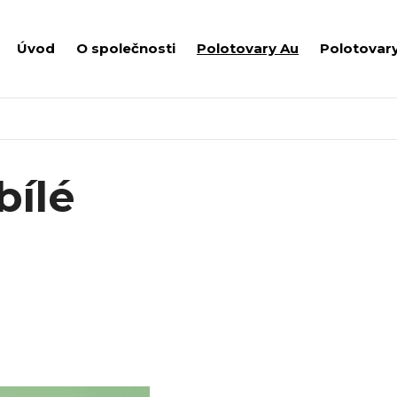
Úvod
O společnosti
Polotovary Au
Polotovar
bílé