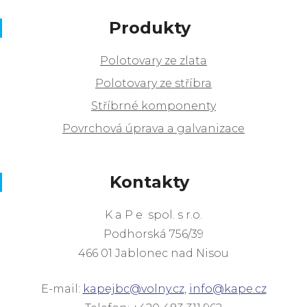
Produkty
Polotovary ze zlata
Polotovary ze stříbra
Stříbrné komponenty
Povrchová úprava a galvanizace
Kontakty
K a P e spol. s r.o.
Podhorská 756/39
466 01 Jablonec nad Nisou
E-mail:
kapejbc@volny.cz
,
info@kape.cz