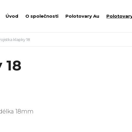
Úvod
O společnosti
Polotovary Au
Polotovar
ojistka klapky 18
 18
, délka 18mm