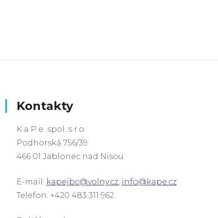
Kontakty
K a P e spol. s r.o.
Podhorská 756/39
466 01 Jablonec nad Nisou
E-mail:
kapejbc@volny.cz
,
info@kape.cz
Telefon: +420 483 311 962