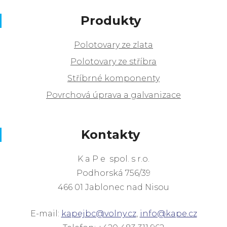
Produkty
Polotovary ze zlata
Polotovary ze stříbra
Stříbrné komponenty
Povrchová úprava a galvanizace
Kontakty
K a P e spol. s r.o.
Podhorská 756/39
466 01 Jablonec nad Nisou
E-mail:
kapejbc@volny.cz
,
info@kape.cz