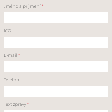
Jméno a příjmení
*
IČO
E-mail
*
Telefon
Text zprávy
*