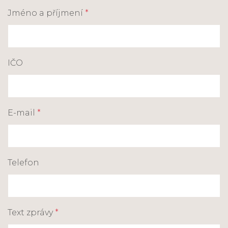
Jméno a příjmení
*
IČO
E-mail
*
Telefon
Text zprávy
*