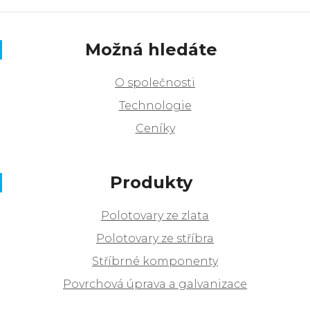
Možná hledáte
O společnosti
Technologie
Ceníky
Produkty
Polotovary ze zlata
Polotovary ze stříbra
Stříbrné komponenty
Povrchová úprava a galvanizace