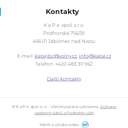
Kontakty
K a P e spol. s r.o.
Podhorská 756/39
466 01 Jablonec nad Nisou
E-mail:
kapejbc@volny.cz
,
info@kape.cz
Telefon: +420 483 311 962
Další kontakty
© K a P e spol. s r.o. - Všechna práva vyhrazena.
Ochrana
osobních údajů a Podmínky užití
Návrh a výroba webu