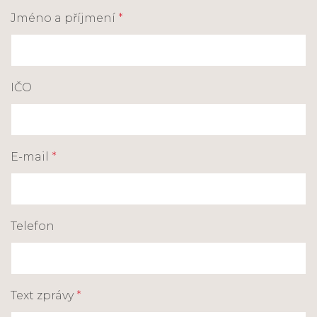
Jméno a příjmení
*
IČO
E-mail
*
Telefon
Text zprávy
*