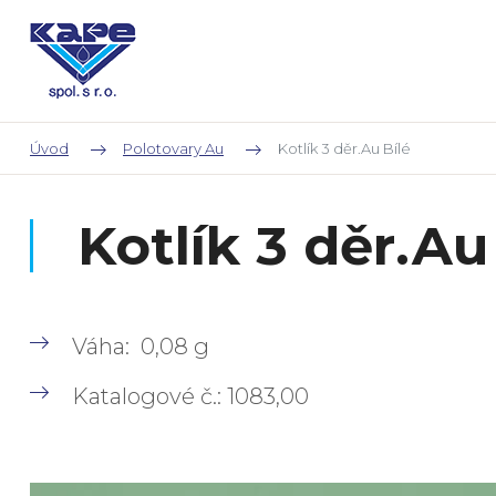
Úvod
Polotovary Au
Kotlík 3 děr.Au Bílé
Kotlík 3 děr.Au
Váha: 0,08 g
Katalogové č.: 1083,00