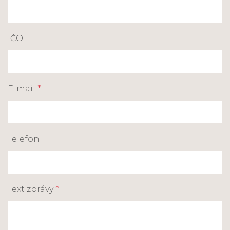
IČO
E-mail
*
Telefon
Text zprávy
*