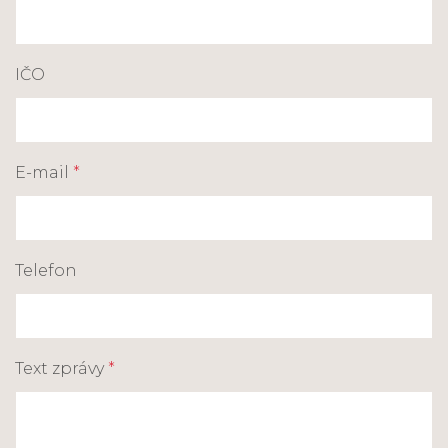
IČO
E-mail
*
Telefon
Text zprávy
*