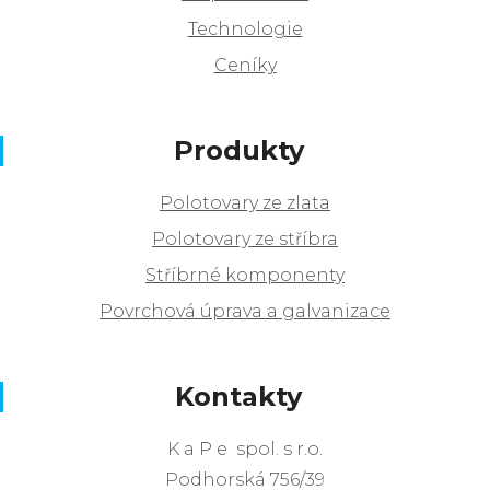
Technologie
Ceníky
Produkty
Polotovary ze zlata
Polotovary ze stříbra
Stříbrné komponenty
Povrchová úprava a galvanizace
Kontakty
K a P e spol. s r.o.
Podhorská 756/39